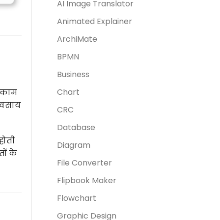
AI Image Translator
Animated Explainer
ArchiMate
BPMN
Business
Chart
थ काम
यवसाय
CRC
Database
होती
Diagram
ों के
File Converter
Flipbook Maker
Flowchart
Graphic Design