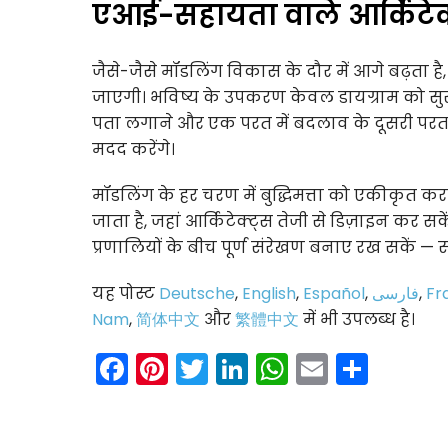
एआई-सहायता वाले आर्किटेक
जैसे-जैसे मॉडलिंग विकास के दौर में आगे बढ़ता 
जाएगी। भविष्य के उपकरण केवल डायग्राम को सुस
पता लगाने और एक परत में बदलाव के दूसरी परत 
मदद करेंगे।
मॉडलिंग के हर चरण में बुद्धिमत्ता को एकीकृत कर
जाता है, जहां आर्किटेक्ट्स तेजी से डिज़ाइन कर स
प्रणालियों के बीच पूर्ण संरेखण बनाए रख सकें —
यह पोस्ट
Deutsche
,
English
,
Español
,
فارسی
,
Fr
Nam
,
简体中文
और
繁體中文
में भी उपलब्ध है।
Facebook
Pinterest
Twitter
LinkedIn
WhatsAp
Email
Shar