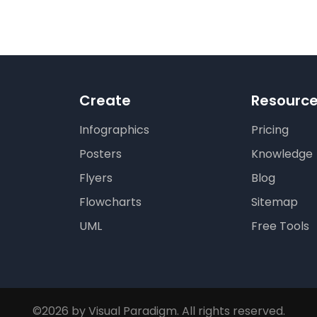
Create
Resourc
Infographics
Pricing
Posters
Knowledge
Flyers
Blog
Flowcharts
Sitemap
UML
Free Tools
©2026 by Visual Paradigm. All rights reserved.