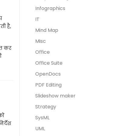
Infographics
प
IT
ी है,
Mind Map
Misc
पित कर
Office
ी
Office Suite
OpenDocs
PDF Editing
Slideshow maker
Strategy
को
SysML
र्देश
UML