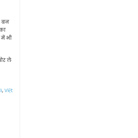
ी बन
 का
ें भी
ओर ले
й
,
Việt