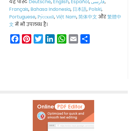
यह पोस्ट
Deutsche
,
English
,
Español
,
فارسی
,
Français
,
Bahasa Indonesia
,
日本語
,
Polski
,
Portuguese
,
Ру́сский
,
Việt Nam
,
简体中文
और
繁體中
文
में भी उपलब्ध है।
Facebook
Pinterest
Twitter
LinkedIn
WhatsApp
Email
Share