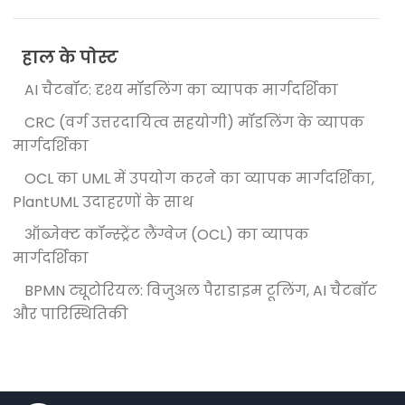
हाल के पोस्ट
AI चैटबॉट: दृश्य मॉडलिंग का व्यापक मार्गदर्शिका
CRC (वर्ग उत्तरदायित्व सहयोगी) मॉडलिंग के व्यापक
मार्गदर्शिका
OCL का UML में उपयोग करने का व्यापक मार्गदर्शिका,
PlantUML उदाहरणों के साथ
ऑब्जेक्ट कॉन्स्ट्रेंट लैंग्वेज (OCL) का व्यापक
मार्गदर्शिका
BPMN ट्यूटोरियल: विजुअल पैराडाइम टूलिंग, AI चैटबॉट
और पारिस्थितिकी