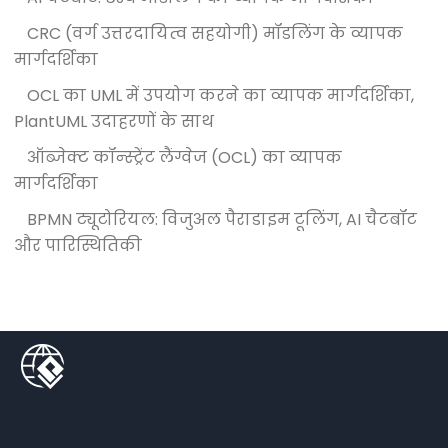
CRC (वर्ग उत्तरदायित्व सहयोगी) मॉडलिंग के व्यापक
मार्गदर्शिका
OCL का UML में उपयोग करने का व्यापक मार्गदर्शिका,
PlantUML उदाहरणों के साथ
ऑब्जेक्ट कॉन्स्ट्रेंट लैंग्वेज (OCL) का व्यापक
मार्गदर्शिका
BPMN ट्यूटोरियल: विजुअल पैराडाइम टूलिंग, AI चैटबॉट
और पारिस्थितिकी