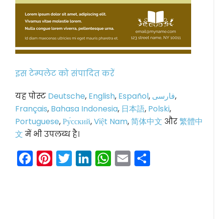
इस टेम्पलेट को संपादित करें
यह पोस्ट
Deutsche
,
English
,
Español
,
فارسی
,
Français
,
Bahasa Indonesia
,
日本語
,
Polski
,
Portuguese
,
Ру́сский
,
Việt Nam
,
简体中文
और
繁體中
文
में भी उपलब्ध है।
Facebook
Pinterest
Twitter
LinkedIn
WhatsApp
Email
Share