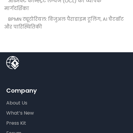
ऑब्जेक्ट कॉन्स्ट्रेंट लैंग्वेज (OCL) का व्यापक
मार्गदर्शिका
BPMN ट्यूटोरियल: विजुअल पैराडाइम टूलिंग, AI चैटबॉट
और पारिस्थितिकी
Company
About Us
What’s New
Press Kit