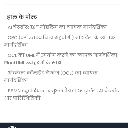
हाल के पोस्ट
AI चैटबॉट: दृश्य मॉडलिंग का व्यापक मार्गदर्शिका
CRC (वर्ग उत्तरदायित्व सहयोगी) मॉडलिंग के व्यापक
मार्गदर्शिका
OCL का UML में उपयोग करने का व्यापक मार्गदर्शिका,
PlantUML उदाहरणों के साथ
ऑब्जेक्ट कॉन्स्ट्रेंट लैंग्वेज (OCL) का व्यापक
मार्गदर्शिका
BPMN ट्यूटोरियल: विजुअल पैराडाइम टूलिंग, AI चैटबॉट
और पारिस्थितिकी