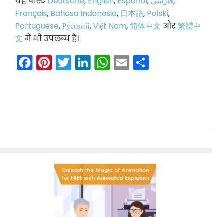
यह पोस्ट
Deutsche
,
English
,
Español
,
فارسی
,
Français
,
Bahasa Indonesia
,
日本語
,
Polski
,
Portuguese
,
Ру́сский
,
Việt Nam
,
简体中文
और
繁體中
文
में भी उपलब्ध है।
Facebook
Pinterest
Twitter
LinkedIn
WhatsApp
Email
Share