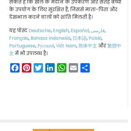
सकते हैं कि खेल के मैदान के उपकरण और सतह बच्चों
के उपयोग के लिए सुरक्षित हैं, जिससे माता-पिता और
देखभाल करने वालों को शांति मिलती है।
यह पोस्ट
Deutsche
,
English
,
Español
,
فارسی
,
Français
,
Bahasa Indonesia
,
日本語
,
Polski
,
Portuguese
,
Ру́сский
,
Việt Nam
,
简体中文
और
繁體中
文
में भी उपलब्ध है।
Facebook
Pinterest
Twitter
LinkedIn
WhatsApp
Email
Share