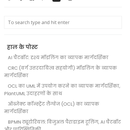
हाल के पोस्ट
AI चैटबॉट: दृश्य मॉडलिंग का व्यापक मार्गदर्शिका
CRC (वर्ग उत्तरदायित्व सहयोगी) मॉडलिंग के व्यापक
मार्गदर्शिका
OCL का UML में उपयोग करने का व्यापक मार्गदर्शिका,
PlantUML उदाहरणों के साथ
ऑब्जेक्ट कॉन्स्ट्रेंट लैंग्वेज (OCL) का व्यापक
मार्गदर्शिका
BPMN ट्यूटोरियल: विजुअल पैराडाइम टूलिंग, AI चैटबॉट
और पारिस्थितिकी