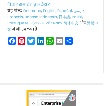
विवाह समारोह बुकलेट
यह पोस्ट
Deutsche
,
English
,
Español
,
فارسی
,
Français
,
Bahasa Indonesia
,
日本語
,
Polski
,
Portuguese
,
Ру́сский
,
Việt Nam
,
简体中文
और
繁體中
文
में भी उपलब्ध है।
Facebook
Pinterest
Twitter
LinkedIn
WhatsApp
Email
Share