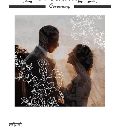
कॉम्बो