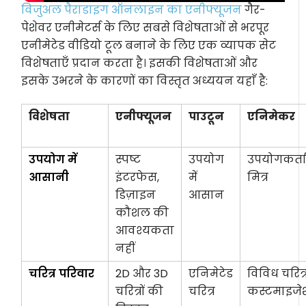
विजुअल पैराडाइग ऑनलाइन का एनीफ्यूजन
गैर-
पेशेवर एनीमेटर्स के लिए सबसे विशेषताओं से भरपूर
एनीमेटेड वीडियो टूल बनाने के लिए एक व्यापक सेट
विशेषताएँ प्रदान करता है। इसकी विशेषताओं और
इसके उभरने के कारणों का विस्तृत अध्ययन यहाँ है:
विशेषता
एनीफ्यूजन
पाउटून
एनिमेकर
उपयोग में
स्पष्ट
उपयोग
उपयोगकर्त
आसानी
इंटरफेस,
में
मित्र
डिज़ाइन
आसान
कौशल की
आवश्यकता
नहीं
चरित्र परिवार
2D और 3D
एनिमेटेड
विविध चरित्
चरित्रों की
चरित्र
कस्टमाइज