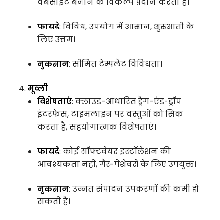
वेबसाइट बनाने के विकल्प प्रदान करता है।
फायदे
: विविध, उपयोग में आसान, शुरुआती के
लिए उत्तम।
नुकसान
: सीमित टेम्पलेट विविधता।
मूव्ली
विशेषताएं
: क्लाउड-आधारित ड्रैग-एंड-ड्रॉप
इंटरफेस, टाइमलाइन पर वस्तुओं को सिंक
करता है, सहयोगात्मक विशेषताएं।
फायदे
: कोई सॉफ्टवेयर इंस्टॉलेशन की
आवश्यकता नहीं, गैर-पेशेवरों के लिए उपयुक्त।
नुकसान
: उन्नत संपादन उपकरणों की कमी हो
सकती है।