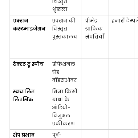
विस्तृत
श्रृंखला
एक्शन
एक्शन की
प्रीमेड
हजारों टेम्प
कस्टमाइजेशन
विस्तृत
ग्राफिक
पुस्तकालय
संपत्तियाँ
टेक्स्ट टू स्पीच
प्रोफेशनल
ग्रेड
वॉइसओवर
स्वचालित
बिना किसी
लिपसिंक
बाधा के
ऑडियो-
विजुअल
एकीकरण
शेप प्रभाव
पूर्व-