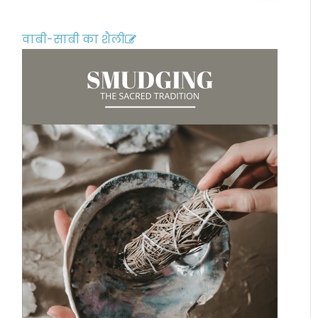
वाबी-साबी का शैली