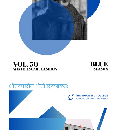
शीतकालीन धोती लुकबुक