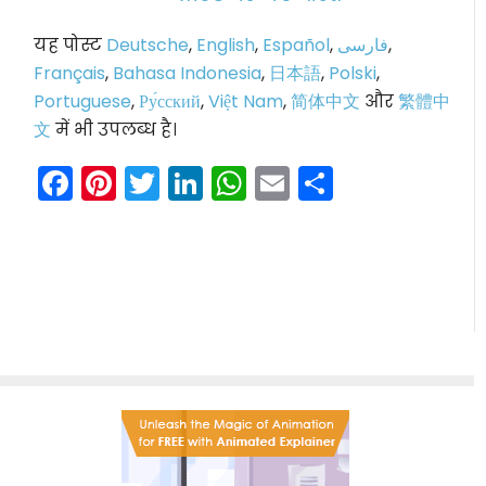
यह पोस्ट
Deutsche
,
English
,
Español
,
فارسی
,
Français
,
Bahasa Indonesia
,
日本語
,
Polski
,
Portuguese
,
Ру́сский
,
Việt Nam
,
简体中文
और
繁體中
文
में भी उपलब्ध है।
Facebook
Pinterest
Twitter
LinkedIn
WhatsApp
Email
Share