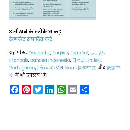
3 सीखने के तरीके आंकड़ा
टेम्पलेट संपादित करें
यह पोस्ट
Deutsche
,
English
,
Español
,
فارسی
,
Français
,
Bahasa Indonesia
,
日本語
,
Polski
,
Portuguese
,
Ру́сский
,
Việt Nam
,
简体中文
और
繁體中
文
में भी उपलब्ध है।
Facebook
Pinterest
Twitter
LinkedIn
WhatsApp
Email
Share