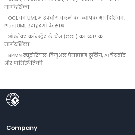
मार्गदर्शिका
OCL का UML में उपयोग करने का व्यापक मार्गदर्शिका,
PlantUML उदाहरणों के साथ
ऑब्जेक्ट कॉन्स्ट्रेंट लैंग्वेज (OCL) का व्यापक
मार्गदर्शिका
BPMN ट्यूटोरियल: विजुअल पैराडाइम टूलिंग, AI चैटबॉट
और पारिस्थितिकी
Company