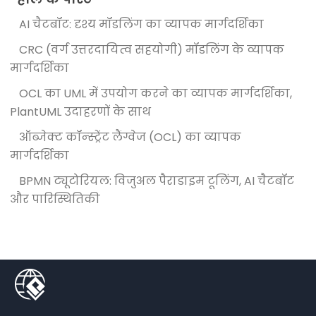
AI चैटबॉट: दृश्य मॉडलिंग का व्यापक मार्गदर्शिका
CRC (वर्ग उत्तरदायित्व सहयोगी) मॉडलिंग के व्यापक
मार्गदर्शिका
OCL का UML में उपयोग करने का व्यापक मार्गदर्शिका,
PlantUML उदाहरणों के साथ
ऑब्जेक्ट कॉन्स्ट्रेंट लैंग्वेज (OCL) का व्यापक
मार्गदर्शिका
BPMN ट्यूटोरियल: विजुअल पैराडाइम टूलिंग, AI चैटबॉट
और पारिस्थितिकी