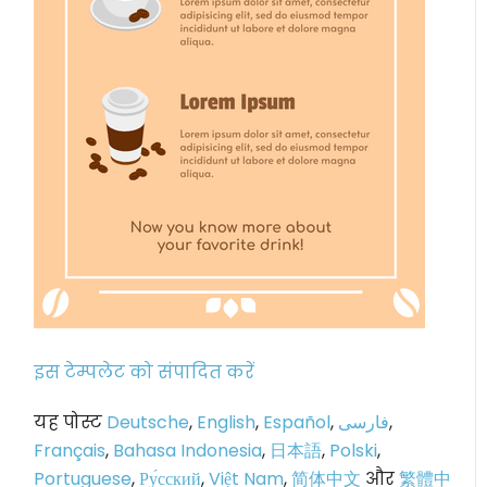
इस टेम्पलेट को संपादित करें
यह पोस्ट
Deutsche
,
English
,
Español
,
فارسی
,
Français
,
Bahasa Indonesia
,
日本語
,
Polski
,
Portuguese
,
Ру́сский
,
Việt Nam
,
简体中文
और
繁體中