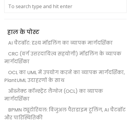
हाल के पोस्ट
AI चैटबॉट: दृश्य मॉडलिंग का व्यापक मार्गदर्शिका
CRC (वर्ग उत्तरदायित्व सहयोगी) मॉडलिंग के व्यापक
मार्गदर्शिका
OCL का UML में उपयोग करने का व्यापक मार्गदर्शिका,
PlantUML उदाहरणों के साथ
ऑब्जेक्ट कॉन्स्ट्रेंट लैंग्वेज (OCL) का व्यापक
मार्गदर्शिका
BPMN ट्यूटोरियल: विजुअल पैराडाइम टूलिंग, AI चैटबॉट
और पारिस्थितिकी