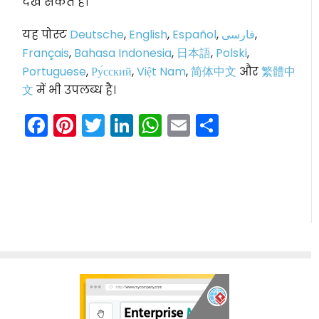
देख सकते हैं।
यह पोस्ट
Deutsche
,
English
,
Español
,
فارسی
,
Français
,
Bahasa Indonesia
,
日本語
,
Polski
,
Portuguese
,
Ру́сский
,
Việt Nam
,
简体中文
और
繁體中
文
में भी उपलब्ध है।
Facebook
Pinterest
Twitter
LinkedIn
WhatsApp
Email
Share