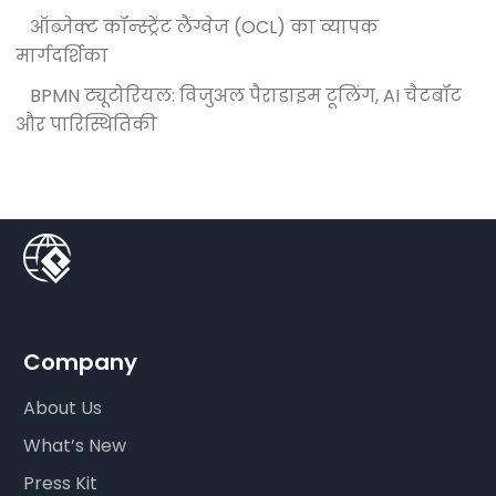
ऑब्जेक्ट कॉन्स्ट्रेंट लैंग्वेज (OCL) का व्यापक
मार्गदर्शिका
BPMN ट्यूटोरियल: विजुअल पैराडाइम टूलिंग, AI चैटबॉट
और पारिस्थितिकी
Company
About Us
What’s New
Press Kit