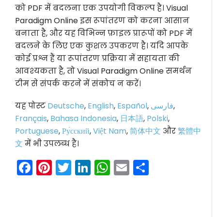
को PDF में बदलना एक उपयोगी विकल्प है। Visual
Paradigm Online इस रूपांतरण को करना आसान
बनाता है, और यह विभिन्न फ़ाइल प्रारूपों को PDF में
बदलने के लिए एक कुशल उपकरण है। यदि आपके
कोई प्रश्न हैं या रूपांतरण प्रक्रिया में सहायता की
आवश्यकता है, तो Visual Paradigm Online समर्थन
टीम से संपर्क करने में संकोच न करें।
यह पोस्ट
Deutsche
,
English
,
Español
,
فارسی
,
Français
,
Bahasa Indonesia
,
日本語
,
Polski
,
Portuguese
,
Ру́сский
,
Việt Nam
,
简体中文
और
繁體中
文
में भी उपलब्ध है।
Facebook
Pinterest
Twitter
LinkedIn
WhatsApp
Email
Share