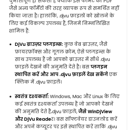
चुनौतीपूर्ण हो सकता है क्योंकि इस फॉर्मेट को PDF
जैसे अन्य फॉर्मेटों की तरह व्यापक रूप से समर्थित नहीं
किया जाता है। हालांकि, .djvu फ़ाइलों को खोलने के
लिए कई विकल्प उपलब्ध हैं, जिनमें निम्नलिखित
शामिल हैं:
DjVu ब्राउज़र प्लगइन्स:
कुछ वेब ब्राउज़र, जैसे
फ़ायरफ़ॉक्स और गूगल क्रोम, ऐसे प्लगइन्स के
साथ उपलब्ध हैं जो आपको ब्राउज़र में सीधे .djvu
फ़ाइलें देखने की अनुमति देते हैं। बस
प्लगइन
स्थापित करें और आप .djvu फ़ाइलें देख सकेंगे
एक
क्लिक में .djvu फ़ाइलें।
स्वतंत्र दृश्यकर्ता:
Windows, Mac और Linux के लिए
कई स्वतंत्र दृश्यकर्ता उपलब्ध हैं जो आपको देखने
की अनुमति देते हैं
.
djvu फ़ाइलें,
जैसे WinDjView
और DjVu Reade
र। बस सॉफ्टवेयर डाउनलोड करें
और अपने कंप्यूटर पर इसे स्थापित करें ताकि .djvu