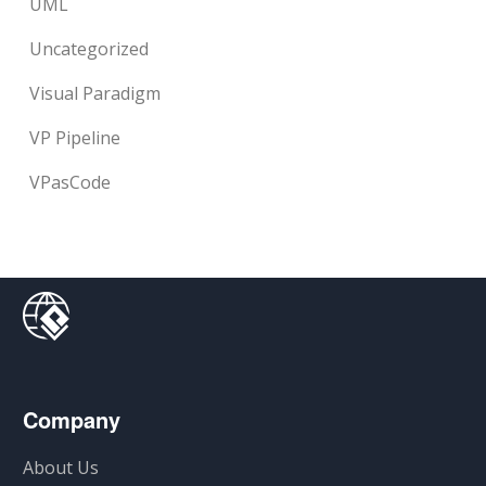
UML
Uncategorized
Visual Paradigm
VP Pipeline
VPasCode
Company
About Us