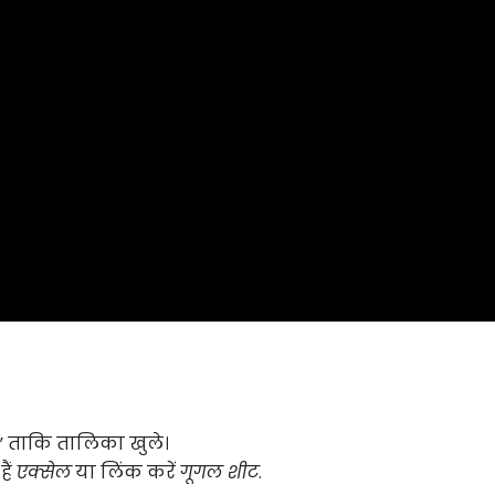
” ताकि तालिका खुले।
ैं
एक्सेल
या लिंक करें
गूगल शीट
.