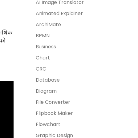
AI Image Translator
Animated Explainer
ArchiMate
ह अधिक
BPMN
 को
Business
Chart
CRC
Database
Diagram
File Converter
Flipbook Maker
Flowchart
Graphic Design