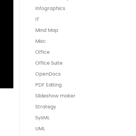
Infographics
IT
Mind Map
Misc
Office
Office Suite
OpenDocs
PDF Editing
Slideshow maker
Strategy
SysML
UML