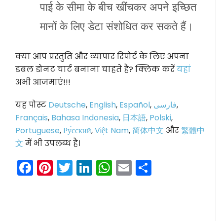
पाई के सीमा के बीच खींचकर अपने इच्छित
मानों के लिए डेटा संशोधित कर सकते हैं।
क्या आप प्रस्तुति और व्यापार रिपोर्ट के लिए अपना
डबल डोनट चार्ट बनाना चाहते हैं? क्लिक करें
यहां
अभी आजमाएं!!!
यह पोस्ट
Deutsche
,
English
,
Español
,
فارسی
,
Français
,
Bahasa Indonesia
,
日本語
,
Polski
,
Portuguese
,
Ру́сский
,
Việt Nam
,
简体中文
और
繁體中
文
में भी उपलब्ध है।
Facebook
Pinterest
Twitter
LinkedIn
WhatsApp
Email
Share