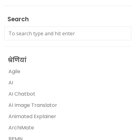
Search
श्रेणियां
Agile
AI
AI Chatbot
AI Image Translator
Animated Explainer
ArchiMate
BPMN