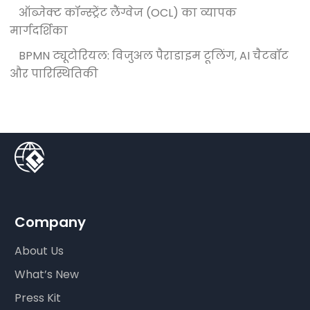
ऑब्जेक्ट कॉन्स्ट्रेंट लैंग्वेज (OCL) का व्यापक
मार्गदर्शिका
BPMN ट्यूटोरियल: विजुअल पैराडाइम टूलिंग, AI चैटबॉट
और पारिस्थितिकी
Company
About Us
What’s New
Press Kit