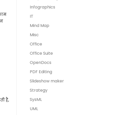
Infographics
 काम
IT
दन
Mind Map
Misc
Office
Office Suite
OpenDocs
PDF Editing
Slideshow maker
Strategy
SysML
ी है,
UML