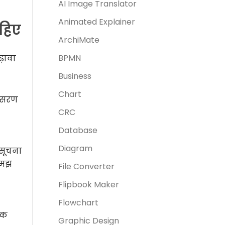
AI Image Translator
Animated Explainer
हिए
ArchiMate
BPMN
ढ़ावा
Business
Chart
नुसरण
CRC
Database
Diagram
 सूचना
समझ
File Converter
Flipbook Maker
Flowchart
तक
Graphic Design