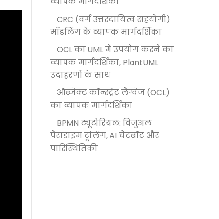
व्यापक मार्गदर्शिका
CRC (वर्ग उत्तरदायित्व सहयोगी)
मॉडलिंग के व्यापक मार्गदर्शिका
OCL का UML में उपयोग करने का
व्यापक मार्गदर्शिका, PlantUML
उदाहरणों के साथ
ऑब्जेक्ट कॉन्स्ट्रेंट लैंग्वेज (OCL)
का व्यापक मार्गदर्शिका
BPMN ट्यूटोरियल: विजुअल
पैराडाइम टूलिंग, AI चैटबॉट और
पारिस्थितिकी