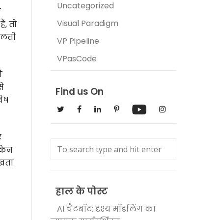
Uncategorized
े
Visual Paradigm
ं, तो
मिलती
VP Pipeline
VPasCode
ी
े
Find us On
शेष
ए
ेकिन
रखता
हाल के पोस्ट
AI चैटबॉट: दृश्य मॉडलिंग का