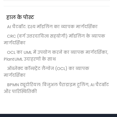
हाल के पोस्ट
AI चैटबॉट: दृश्य मॉडलिंग का व्यापक मार्गदर्शिका
CRC (वर्ग उत्तरदायित्व सहयोगी) मॉडलिंग के व्यापक
मार्गदर्शिका
OCL का UML में उपयोग करने का व्यापक मार्गदर्शिका,
PlantUML उदाहरणों के साथ
ऑब्जेक्ट कॉन्स्ट्रेंट लैंग्वेज (OCL) का व्यापक
मार्गदर्शिका
BPMN ट्यूटोरियल: विजुअल पैराडाइम टूलिंग, AI चैटबॉट
और पारिस्थितिकी