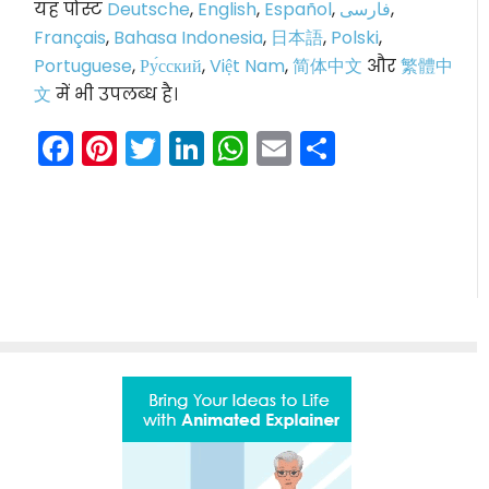
यह पोस्ट
Deutsche
,
English
,
Español
,
فارسی
,
Français
,
Bahasa Indonesia
,
日本語
,
Polski
,
Portuguese
,
Ру́сский
,
Việt Nam
,
简体中文
और
繁體中
文
में भी उपलब्ध है।
Facebook
Pinterest
Twitter
LinkedIn
WhatsApp
Email
Share