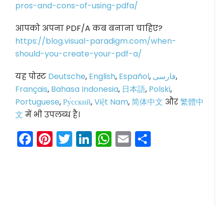
pros-and-cons-of-using-pdfa/
आपको अपना PDF/A कब बनाना चाहिए?
https://blog.visual-paradigm.com/when-
should-you-create-your-pdf-a/
यह पोस्ट
Deutsche
,
English
,
Español
,
فارسی
,
Français
,
Bahasa Indonesia
,
日本語
,
Polski
,
Portuguese
,
Ру́сский
,
Việt Nam
,
简体中文
और
繁體中
文
में भी उपलब्ध है।
Facebook
Pinterest
Twitter
LinkedIn
WhatsApp
Email
Share