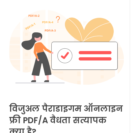
विजुअल पैराडाइगम ऑनलाइन
फ्री PDF/A वैधता सत्यापक
क्या है?