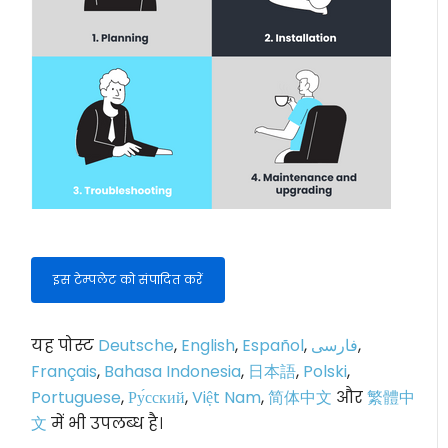
इस टेम्पलेट को संपादित करें
यह पोस्ट
Deutsche
,
English
,
Español
,
فارسی
,
Français
,
Bahasa Indonesia
,
日本語
,
Polski
,
Portuguese
,
Ру́сский
,
Việt Nam
,
简体中文
और
繁體中
文
में भी उपलब्ध है।