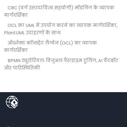
CRC (वर्ग उत्तरदायित्व सहयोगी) मॉडलिंग के व्यापक
मार्गदर्शिका
OCL का UML में उपयोग करने का व्यापक मार्गदर्शिका,
PlantUML उदाहरणों के साथ
ऑब्जेक्ट कॉन्स्ट्रेंट लैंग्वेज (OCL) का व्यापक
मार्गदर्शिका
BPMN ट्यूटोरियल: विजुअल पैराडाइम टूलिंग, AI चैटबॉट
और पारिस्थितिकी