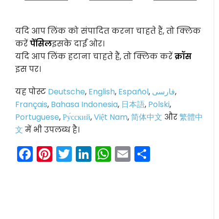
यदि आप लिंक को संपादित करना चाहते हैं, तो क्लिक
करें
पेंसिल
इसके दाईं ओर।
यदि आप लिंक हटाना चाहते हैं, तो क्लिक करें
क्रॉस
इस पर।
यह पोस्ट
Deutsche
,
English
,
Español
,
فارسی
,
Français
,
Bahasa Indonesia
,
日本語
,
Polski
,
Portuguese
,
Ру́сский
,
Việt Nam
,
简体中文
और
繁體中
文
में भी उपलब्ध है।
Facebook
Pinterest
Twitter
LinkedIn
WhatsApp
Email
Share