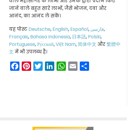
वाले महासागर के लाभों और उनके द्वारा प्रदान किए
जाने वाले बहुत सारे लाभों, जैसे भोजन, दवा और
आनंद, का आनंद ले सकें।
यह पोस्ट
Deutsche
,
English
,
Español
,
فارسی
,
Français
,
Bahasa Indonesia
,
日本語
,
Polski
,
Portuguese
,
Ру́сский
,
Việt Nam
,
简体中文
और
繁體中
文
में भी उपलब्ध है।
Facebook
Pinterest
Twitter
LinkedIn
WhatsApp
Email
Share