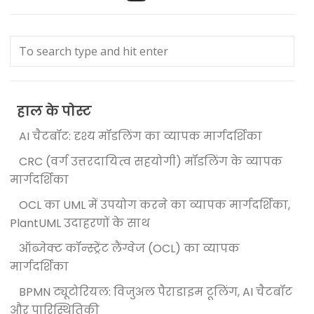
हाल के पोस्ट
AI चैटबॉट: दृश्य मॉडलिंग का व्यापक मार्गदर्शिका
CRC (वर्ग उत्तरदायित्व सहयोगी) मॉडलिंग के व्यापक
मार्गदर्शिका
OCL का UML में उपयोग करने का व्यापक मार्गदर्शिका,
PlantUML उदाहरणों के साथ
ऑब्जेक्ट कॉन्स्ट्रेंट लैंग्वेज (OCL) का व्यापक
मार्गदर्शिका
BPMN ट्यूटोरियल: विजुअल पैराडाइम टूलिंग, AI चैटबॉट
और पारिस्थितिकी