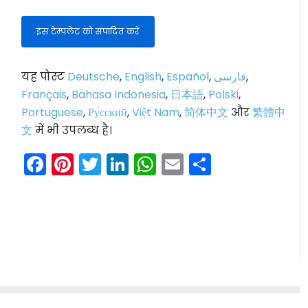
इस टेम्पलेट को संपादित करें
यह पोस्ट
Deutsche
,
English
,
Español
,
فارسی
,
Français
,
Bahasa Indonesia
,
日本語
,
Polski
,
Portuguese
,
Ру́сский
,
Việt Nam
,
简体中文
और
繁體中
文
में भी उपलब्ध है।
Facebook
Pinterest
Twitter
LinkedIn
WhatsApp
Email
Share