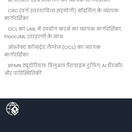
AI चैटबॉट: दृश्य मॉडलिंग का व्यापक मार्गदर्शिका
CRC (वर्ग उत्तरदायित्व सहयोगी) मॉडलिंग के व्यापक
मार्गदर्शिका
OCL का UML में उपयोग करने का व्यापक मार्गदर्शिका,
PlantUML उदाहरणों के साथ
ऑब्जेक्ट कॉन्स्ट्रेंट लैंग्वेज (OCL) का व्यापक
मार्गदर्शिका
BPMN ट्यूटोरियल: विजुअल पैराडाइम टूलिंग, AI चैटबॉट
और पारिस्थितिकी