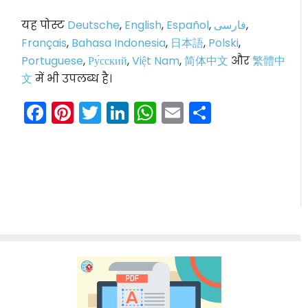
यह पोस्ट
Deutsche
,
English
,
Español
,
فارسی
,
Français
,
Bahasa Indonesia
,
日本語
,
Polski
,
Portuguese
,
Ру́сский
,
Việt Nam
,
简体中文
और
繁體中
文
में भी उपलब्ध है।
Facebook
Pinterest
Twitter
LinkedIn
WhatsApp
Email
Share