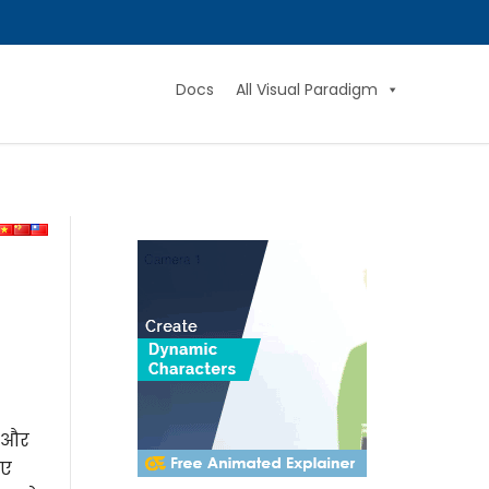
Docs
All Visual Paradigm
ह और
िए