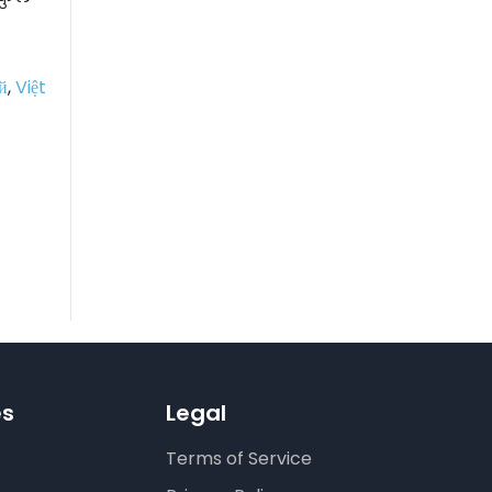
й
,
Việt
es
Legal
Terms of Service