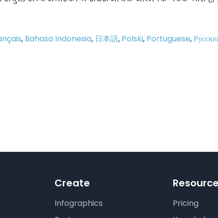
ançais
,
Bahasa Indonesia
,
日本語
,
Polski
,
Portuguese
,
Ру́сски
p
e
Create
Resourc
Infographics
Pricing