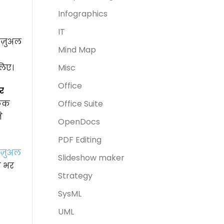
Infographics
IT
िज़ुअल
Mind Map
लिए।
Misc
Office
र
फिक
Office Suite
े
OpenDocs
PDF Editing
ज़ुअल
Slideshow maker
ा भर
Strategy
SysML
UML