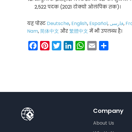
2,522 पदक (2021 टोक्यो ओलंपिक तक)।
यह पोस्ट
Deutsche
,
English
,
Español
,
فارسی
,
Fr
Nam
,
简体中文
और
繁體中文
में भी उपलब्ध है।
Facebook
Pinterest
Twitter
LinkedIn
WhatsAp
Email
Shar
Company
About Us