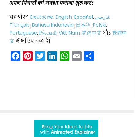
अपने विचारों को नक्शा बनाना शुरू करें!
यह पोस्ट
Deutsche
,
English
,
Español
,
فارسی
,
Français
,
Bahasa Indonesia
,
日本語
,
Polski
,
Portuguese
,
Ру́сский
,
Việt Nam
,
简体中文
और
繁體中
文
में भी उपलब्ध है।
Facebook
Pinterest
Twitter
LinkedIn
WhatsApp
Email
Share