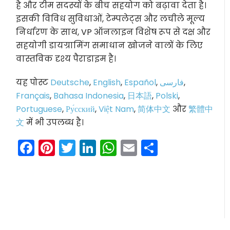
है और टीम सदस्यों के बीच सहयोग को बढ़ावा देता है।
इसकी विविध सुविधाओं, टेम्पलेट्स और लचीले मूल्य
निर्धारण के साथ, VP ऑनलाइन विशेष रूप से दक्ष और
सहयोगी डायग्रामिंग समाधान खोजने वालों के लिए
वास्तविक दृश्य पैराडाइम है।
यह पोस्ट
Deutsche
,
English
,
Español
,
فارسی
,
Français
,
Bahasa Indonesia
,
日本語
,
Polski
,
Portuguese
,
Ру́сский
,
Việt Nam
,
简体中文
और
繁體中
文
में भी उपलब्ध है।
Facebook
Pinterest
Twitter
LinkedIn
WhatsApp
Email
Share