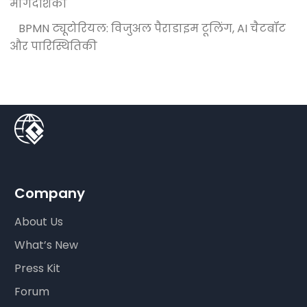
मार्गदर्शिका
BPMN ट्यूटोरियल: विजुअल पैराडाइम टूलिंग, AI चैटबॉट
और पारिस्थितिकी
Company
About Us
What’s New
Press Kit
Forum