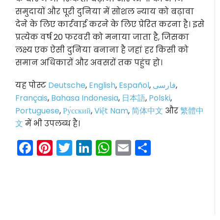
समुदायों और पूरी दुनिया में सोशल न्याय को बढ़ावा
देने के लिए कार्रवाई करने के लिए प्रेरित करना है। इसे
प्रत्येक वर्ष 20 फरवरी को मनाया जाता है, जिसका
लक्ष्य एक ऐसी दुनिया बनाना है जहां हर किसी को
समान अधिकारों और अवसरों तक पहुंच हो।
यह पोस्ट
Deutsche
,
English
,
Español
,
فارسی
,
Français
,
Bahasa Indonesia
,
日本語
,
Polski
,
Portuguese
,
Ру́сский
,
Việt Nam
,
简体中文
और
繁體中
文
में भी उपलब्ध है।
Facebook
Pinterest
Twitter
LinkedIn
WhatsApp
Email
Share