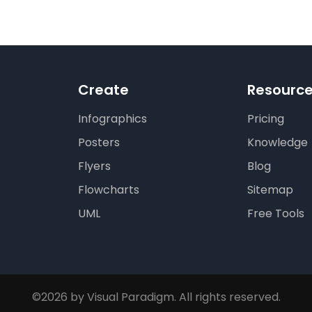
Create
Resourc
Infographics
Pricing
Posters
Knowledge
Flyers
Blog
Flowcharts
Sitemap
UML
Free Tools
©2026 by Visual Paradigm. All rights reserved.