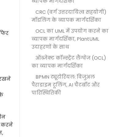
व्यापक मार्गदर्शिका
CRC (वर्ग उत्तरदायित्व सहयोगी)
मॉडलिंग के व्यापक मार्गदर्शिका
OCL का UML में उपयोग करने का
 फिर
व्यापक मार्गदर्शिका, PlantUML
उदाहरणों के साथ
ऑब्जेक्ट कॉन्स्ट्रेंट लैंग्वेज (OCL)
का व्यापक मार्गदर्शिका
BPMN ट्यूटोरियल: विजुअल
 रखने
पैराडाइम टूलिंग, AI चैटबॉट और
पारिस्थितिकी
के
लीन
द करने
न,