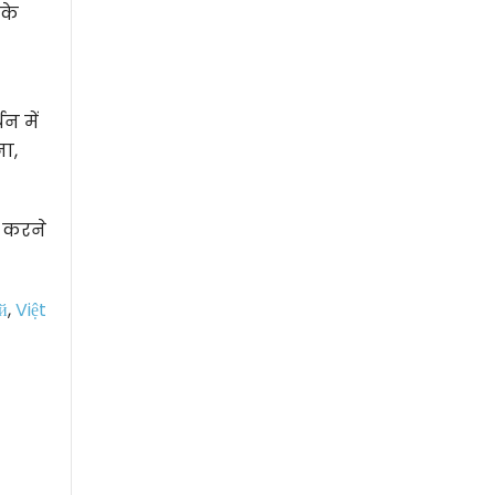
 के
न में
ा,
त करने
й
,
Việt