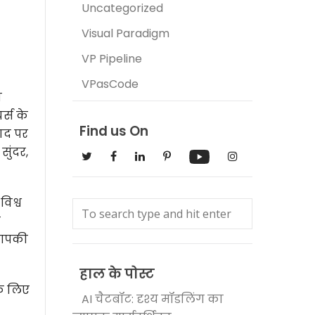
Uncategorized
Visual Paradigm
VP Pipeline
VPasCode
ा
र्स के
Find us On
पाद पर
सुंदर,
िश्व
ो
 आपकी
हाल के पोस्ट
े लिए
AI चैटबॉट: दृश्य मॉडलिंग का