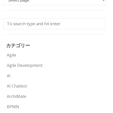
カテゴリー
Agile
Agile Development
AI
AI Chatbot
ArchiMate
BPMN