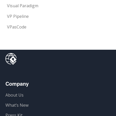
Visual Paradigm
VP Pipeline
VPasCode
Company
About Us
What’s New
Press Kit