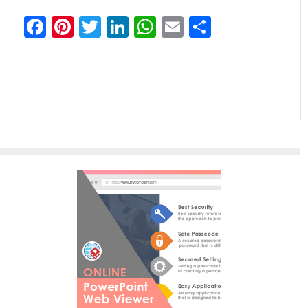
Facebook
Pinterest
Twitter
LinkedIn
WhatsApp
Email
共
有