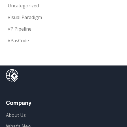
Uncategorized
Visual Paradigm
VP Pipeline
VPasCode
Company
About Us
What’s New