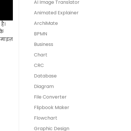
AI Image Translator
Animated Explainer
ArchiMate
है।
के
BPMN
टमाइज़
Business
Chart
CRC
Database
Diagram
File Converter
Flipbook Maker
Flowchart
Graphic Design