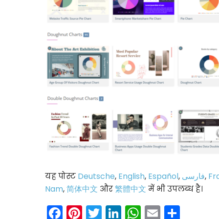
यह पोस्ट
Deutsche
,
English
,
Español
,
فارسی
,
Fr
Nam
,
简体中文
और
繁體中文
में भी उपलब्ध है।
Facebook
Pinterest
Twitter
LinkedIn
WhatsAp
Email
Shar