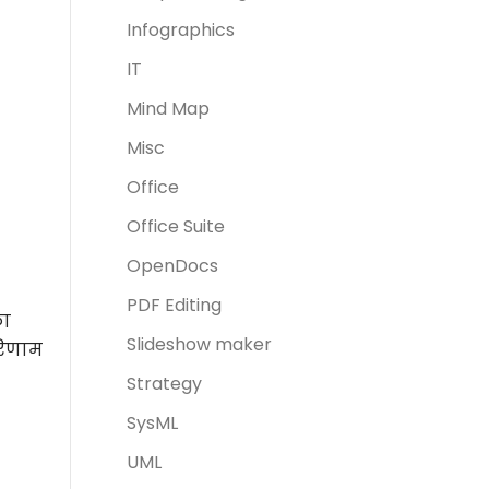
Infographics
IT
Mind Map
Misc
Office
Office Suite
OpenDocs
PDF Editing
का
Slideshow maker
परिणाम
Strategy
SysML
UML