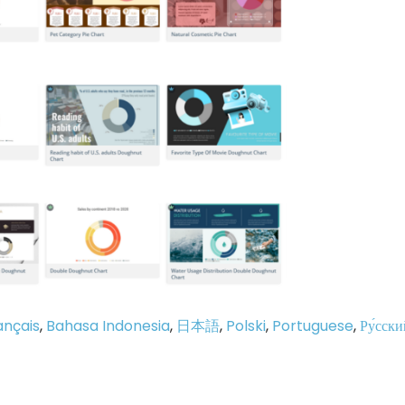
ançais
,
Bahasa Indonesia
,
日本語
,
Polski
,
Portuguese
,
Ру́сски
p
e