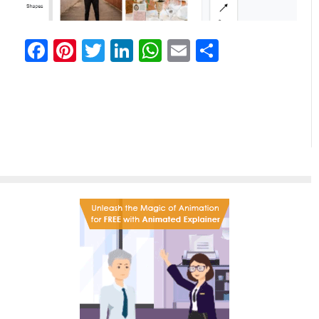
Facebook
Pinterest
Twitter
LinkedIn
WhatsApp
Email
共
有