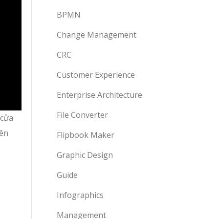
BPMN
Change Management
CRC
Customer Experience
Enterprise Architecture
File Converter
 cửa
rên
Flipbook Maker
Graphic Design
Guide
Infographics
Management