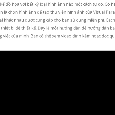
kế đồ họa với bất kỳ loại hình ảnh nào một cách tự do. Có ha
ên là chọn hình ảnh để tạo thư viện hình ảnh của Visual Par
oại khác nhau được cung cấp cho bạn sử dụng miễn phí. Cách
ừ thiết bị để thiết kế. Đây là một hướng dẫn để hướng dẫn b
công việc của mình. Bạn có thể xem video đính kèm hoặc đọc qu