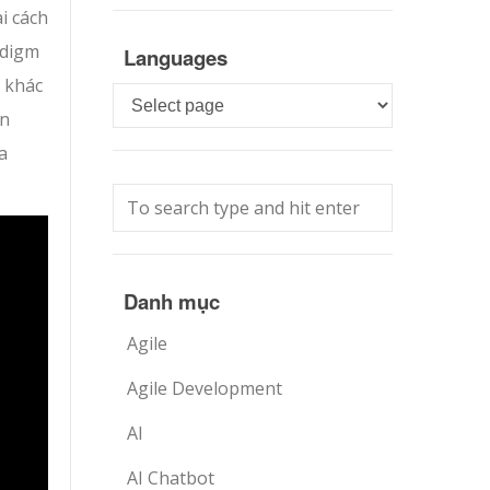
i cách
adigm
Languages
 khác
Languages
ạn
a
Danh mục
Agile
Agile Development
AI
AI Chatbot