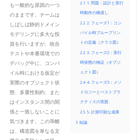
2.1
1. 問題：設計と実行
も一般的な原因の一つ
時動作の橋渡し
のままです。チームは
2.2
2. フェーズ1：コン
しばしば静的ドメイン
パイル時ブループリン
モデリングに多大な投
トの定義（クラス図）
資を行いますが、統合
2.3
3. フェーズ2：実行
テストや本番環境での
時状態の検証（オブジ
デバッグ中に、コンパ
ェクト図）
イル時における仮定が
実際のオブジェクト状
2.4
4. フェーズ3：メソ
態、多重性制約、また
ドロジーとベストプラ
はインスタンス間の関
クティスの実践
係と一致しないことに
2.5
5. 計測可能な成果
気づきます。この乖離
3
結論
は、構造図を単なる文