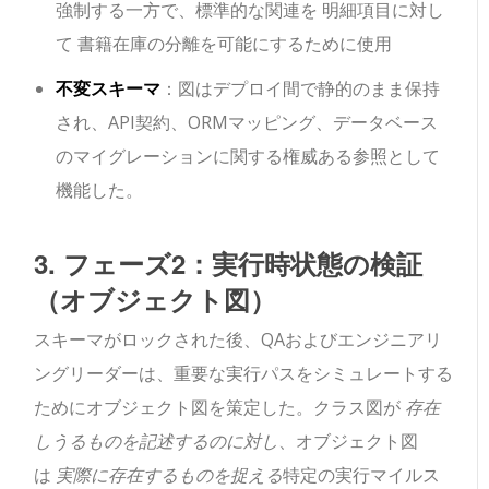
強制する一方で、標準的な関連を
明細項目
に対し
て
書籍
在庫の分離を可能にするために使用
不変スキーマ
：図はデプロイ間で静的のまま保持
され、API契約、ORMマッピング、データベース
のマイグレーションに関する権威ある参照として
機能した。
3. フェーズ2：実行時状態の検証
（オブジェクト図）
スキーマがロックされた後、QAおよびエンジニアリ
ングリーダーは、重要な実行パスをシミュレートする
ためにオブジェクト図を策定した。クラス図が
存在
しうるものを記述するのに対し
、オブジェクト図
は
実際に存在するものを捉える
特定の実行マイルス