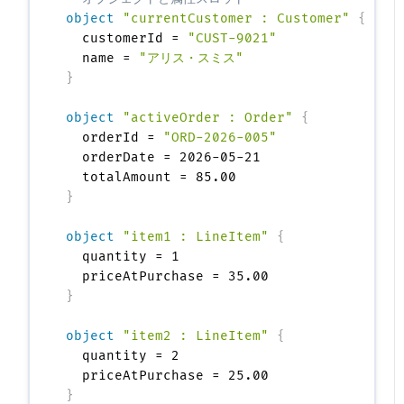
object
"currentCustomer : Customer"
{
  customerId = 
"CUST-9021"
  name = 
"アリス・スミス"
}
object
"activeOrder : Order"
{
  orderId = 
"ORD-2026-005"
  orderDate = 2026-05-21

}
object
"item1 : LineItem"
{
  quantity = 1

}
object
"item2 : LineItem"
{
  quantity = 2

}