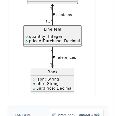
PLANTUML
VPasCodeでPlantUMLを編集