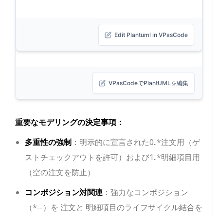
Edit Plantuml in VPasCode
VPasCodeでPlantUMLを編集
重要なモデリングの決定事項：
多重性の強制
：明示的に宣言された
0..*
注文用（ゲ
ストチェックアウトを許可）および
1..*
明細項目用
（空の注文を防止）
コンポジション対関連
：強力なコンポジション
（
*--
）を
注文
と
明細項目
のライフサイクル結合を