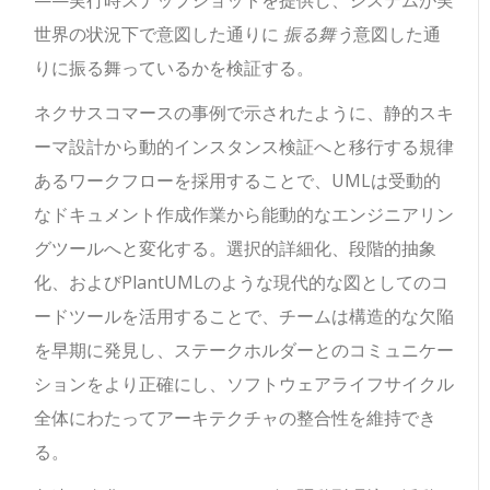
——実行時スナップショットを提供し、システムが実
世界の状況下で意図した通りに
振る舞う
意図した通
りに振る舞っているかを検証する。
ネクサスコマースの事例で示されたように、静的スキ
ーマ設計から動的インスタンス検証へと移行する規律
あるワークフローを採用することで、UMLは受動的
なドキュメント作成作業から能動的なエンジニアリン
グツールへと変化する。選択的詳細化、段階的抽象
化、およびPlantUMLのような現代的な図としてのコ
ードツールを活用することで、チームは構造的な欠陥
を早期に発見し、ステークホルダーとのコミュニケー
ションをより正確にし、ソフトウェアライフサイクル
全体にわたってアーキテクチャの整合性を維持でき
る。