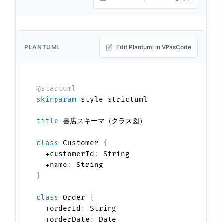
PLANTUML
Edit Plantuml in VPasCode
@startuml
skinparam
 style strictuml

title
 書店スキーマ（クラス図）

class
 Customer 
{
  +customerId
:
 String

  +name
:
}
class
 Order 
{
  +orderId
:
 String

  +orderDate
:
 Date
