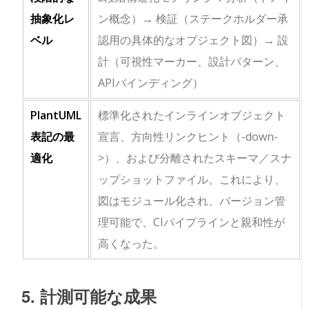
抽象化レ
ン概念）→ 検証（ステークホルダー承
ベル
認用の具体的なオブジェクト図）→ 設
計（可視性マーカー、設計パターン、
APIバインディング）
PlantUML
標準化されたインラインオブジェクト
表記の最
宣言、方向性リンクヒント（
-down-
適化
>
）、および分離されたスキーマ／スナ
ップショットファイル。これにより、
図はモジュール化され、バージョン管
理可能で、CIパイプラインと親和性が
高くなった。
5. 計測可能な成果