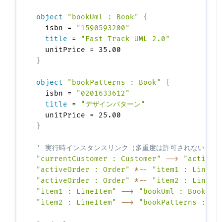
object
"bookUml : Book"
{
  isbn = 
"1590593200"
title
 = 
"Fast Track UML 2.0"
}
object
"bookPatterns : Book"
{
  isbn = 
"0201633612"
title
 = 
"デザインパターン"
}
' 実行時インスタンスリンク（多重度は許可されない）
"currentCustomer : Customer"
-->
"activeO
"activeOrder : Order"
*--
"item1 : LineIt
"activeOrder : Order"
*--
"item2 : LineIt
"item1 : LineItem"
-->
"bookUml : Book"
:
"item2 : LineItem"
-->
"bookPatterns : Bo