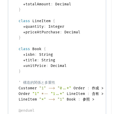
  +totalAmount
:
}
class
 LineItem 
{
  +quantity
:
 Integer

  +priceAtPurchase
:
}
class
 Book 
{
  +isbn
:
 String

  +title
:
 String

  +unitPrice
:
}
' 構造的関係と多重性
Customer 
"1"
-->
"0..*"
 Order 
:
 作成 >

Order 
"1"
*--
"1..*"
 LineItem 
:
 含有 >

LineItem 
"*"
-->
"1"
 Book 
:
 参照 >

@enduml