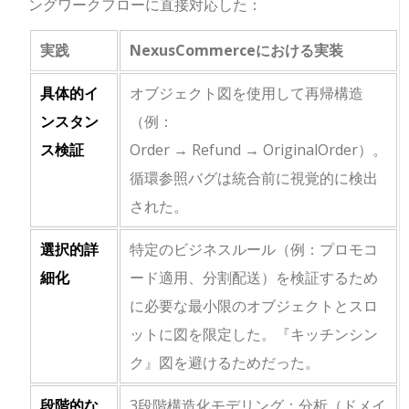
ングワークフローに直接対応した：
実践
NexusCommerceにおける実装
具体的イ
オブジェクト図を使用して再帰構造
ンスタン
（例：
ス検証
Order
→
Refund
→
OriginalOrder
）。
循環参照バグは統合前に視覚的に検出
された。
選択的詳
特定のビジネスルール（例：プロモコ
細化
ード適用、分割配送）を検証するため
に必要な最小限のオブジェクトとスロ
ットに図を限定した。『キッチンシン
ク』図を避けるためだった。
段階的な
3段階構造化モデリング：分析（ドメイ