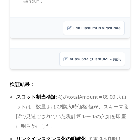
@enduml
Edit Plantuml in VPasCode
VPasCodeでPlantUMLを編集
検証結果：
スロット割当検証
: その
totalAmount = 85.00
スロ
ットは、
数量
および
購入時価格
値が、スキーマ段
階で見過ごされていた税計算ルールの欠如を即座
に明らかにした。
リンクインスタンス化の明確化
: 多重性を削除し、