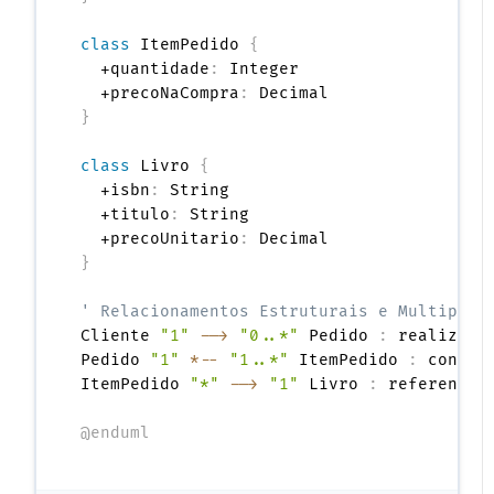
class
 ItemPedido 
{
  +quantidade
:
 Integer

  +precoNaCompra
:
}
class
 Livro 
{
  +isbn
:
 String

  +titulo
:
 String

  +precoUnitario
:
}
' Relacionamentos Estruturais e Multiplic
Cliente 
"1"
-->
"0..*"
 Pedido 
:
 realiza >

Pedido 
"1"
*--
"1..*"
 ItemPedido 
:
 contém 
ItemPedido 
"*"
-->
"1"
 Livro 
:
 referencia 
@enduml