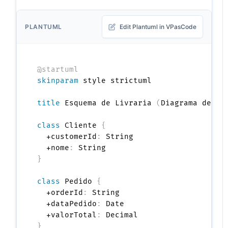
PLANTUML
Edit Plantuml in VPasCode
@startuml
skinparam
 style strictuml

title
 Esquema de Livraria 
(
Diagrama de Cl
class
 Cliente 
{
  +customerId
:
 String

  +nome
:
}
class
 Pedido 
{
  +orderId
:
 String

  +dataPedido
:
 Date

  +valorTotal
:
}