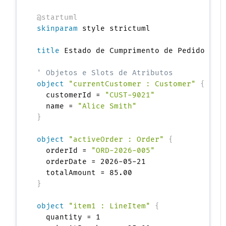
@startuml
skinparam
 style strictuml

title
 Estado de Cumprimento de Pedido 
(
Di
' Objetos e Slots de Atributos
object
"currentCustomer : Customer"
{
  customerId = 
"CUST-9021"
  name = 
"Alice Smith"
}
object
"activeOrder : Order"
{
  orderId = 
"ORD-2026-005"
  orderDate = 2026-05-21

}
object
"item1 : LineItem"
{
  quantity = 1
