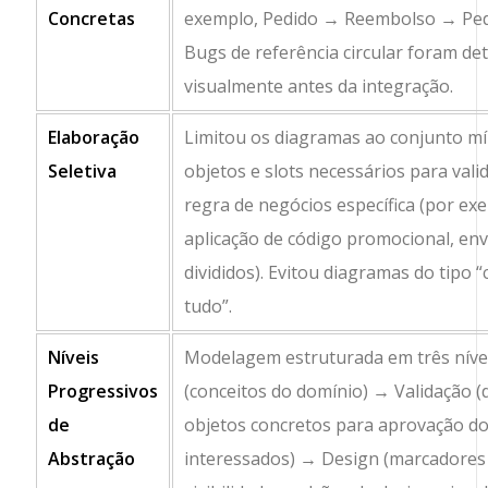
Concretas
exemplo,
Pedido
→
Reembolso
→
Ped
Bugs de referência circular foram de
visualmente antes da integração.
Elaboração
Limitou os diagramas ao conjunto m
Seletiva
objetos e slots necessários para val
regra de negócios específica (por ex
aplicação de código promocional, env
divididos). Evitou diagramas do tipo 
tudo”.
Níveis
Modelagem estruturada em três nívei
Progressivos
(conceitos do domínio) → Validação 
de
objetos concretos para aprovação d
Abstração
interessados) → Design (marcadores