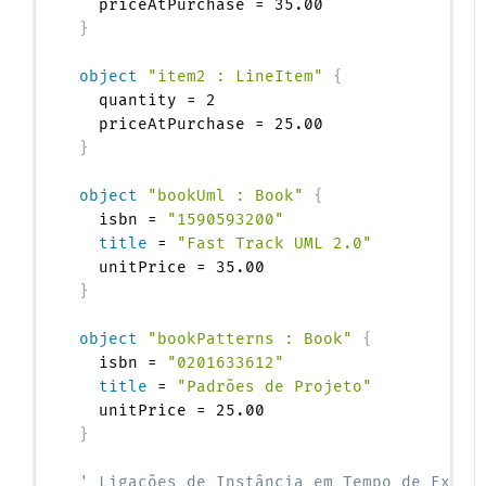
}
object
"item2 : LineItem"
{
  quantity = 2

}
object
"bookUml : Book"
{
  isbn = 
"1590593200"
title
 = 
"Fast Track UML 2.0"
}
object
"bookPatterns : Book"
{
  isbn = 
"0201633612"
title
 = 
"Padrões de Projeto"
}
' Ligações de Instância em Tempo de Execu