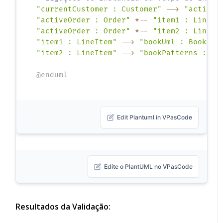
"currentCustomer : Customer"
-->
"activeO
"activeOrder : Order"
*--
"item1 : LineIt
"activeOrder : Order"
*--
"item2 : LineIt
"item1 : LineItem"
-->
"bookUml : Book"
:
"item2 : LineItem"
-->
"bookPatterns : Bo
@enduml
Edit Plantuml in VPasCode
Edite o PlantUML no VPasCode
Resultados da Validação: