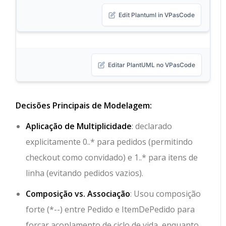
Edit Plantuml in VPasCode
Editar PlantUML no VPasCode
Decisões Principais de Modelagem:
Aplicação de Multiplicidade
: declarado
explicitamente
0..*
para pedidos (permitindo
checkout como convidado) e
1..*
para itens de
linha (evitando pedidos vazios).
Composição vs. Associação
: Usou composição
forte (
*--
) entre
Pedido
e
ItemDePedido
para
forçar acoplamento de ciclo de vida, enquanto