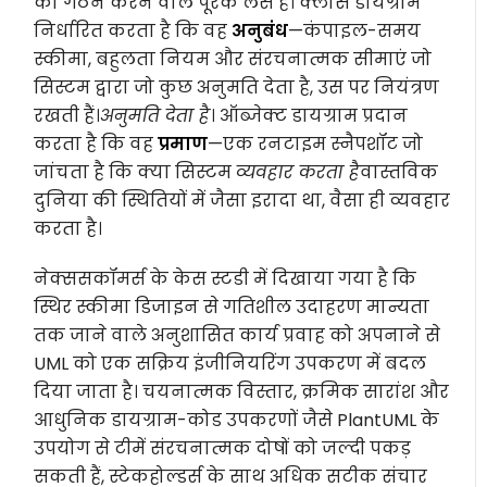
का गठन करने वाले पूरक लेंस हैं। क्लास डायग्राम
निर्धारित करता है कि वह
अनुबंध
—कंपाइल-समय
स्कीमा, बहुलता नियम और संरचनात्मक सीमाएं जो
सिस्टम द्वारा जो कुछ अनुमति देता है, उस पर नियंत्रण
रखती हैं।
अनुमति देता है
। ऑब्जेक्ट डायग्राम प्रदान
करता है कि वह
प्रमाण
—एक रनटाइम स्नैपशॉट जो
जांचता है कि क्या सिस्टम
व्यवहार करता है
वास्तविक
दुनिया की स्थितियों में जैसा इरादा था, वैसा ही व्यवहार
करता है।
नेक्ससकॉमर्स के केस स्टडी में दिखाया गया है कि
स्थिर स्कीमा डिजाइन से गतिशील उदाहरण मान्यता
तक जाने वाले अनुशासित कार्य प्रवाह को अपनाने से
UML को एक सक्रिय इंजीनियरिंग उपकरण में बदल
दिया जाता है। चयनात्मक विस्तार, क्रमिक सारांश और
आधुनिक डायग्राम-कोड उपकरणों जैसे PlantUML के
उपयोग से टीमें संरचनात्मक दोषों को जल्दी पकड़
सकती हैं, स्टेकहोल्डर्स के साथ अधिक सटीक संचार