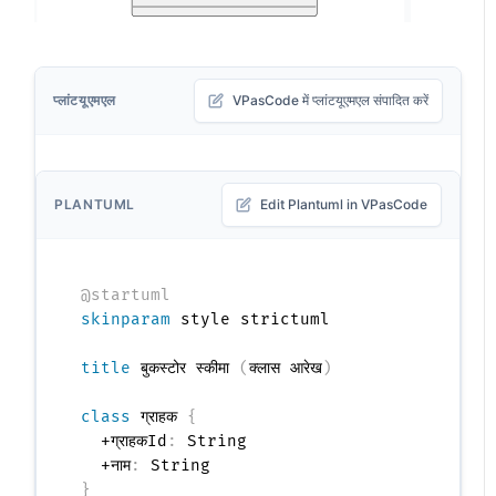
प्लांटयूएमएल
VPasCode में प्लांटयूएमएल संपादित करें
PLANTUML
Edit Plantuml in VPasCode
@startuml
skinparam
 style strictuml

title
 बुकस्टोर स्कीमा 
(
क्लास आरेख
)
class
 ग्राहक 
{
  +ग्राहकId
:
 String

  +नाम
:
}