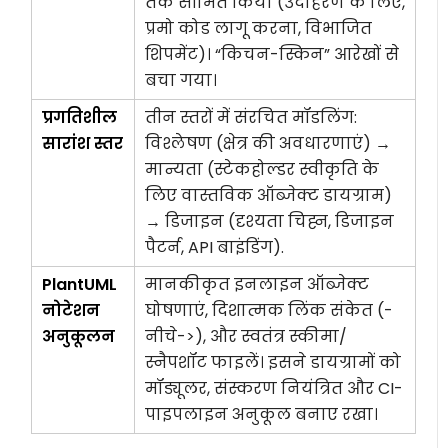
तक सीमित किया (उदाहरण के लिए,
प्रमो कोड लागू करना, विभाजित
शिपमेंट)। “किचन-स्किन” आरेखों से
बचा गया।
प्रगतिशील
तीन स्तरों में संरचित मॉडलिंग:
सारांश स्तर
विश्लेषण (क्षेत्र की अवधारणाएं) →
मान्यता (स्टेकहोल्डर स्वीकृति के
लिए वास्तविक ऑब्जेक्ट डायग्राम)
→ डिजाइन (दृश्यता चिह्न, डिजाइन
पैटर्न, API बाइंडिंग).
PlantUML
मानकीकृत इनलाइन ऑब्जेक्ट
नोटेशन
घोषणाएं, दिशात्मक लिंक संकेत (
-
अनुकूलन
नीचे->
), और स्वतंत्र स्कीमा/
स्नैपशॉट फाइलें। इसने डायग्रामों को
मॉड्यूलर, संस्करण नियंत्रित और CI-
पाइपलाइन अनुकूल बनाए रखा।