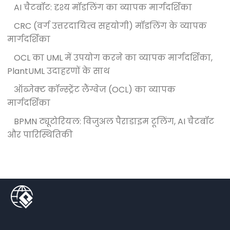
AI चैटबॉट: दृश्य मॉडलिंग का व्यापक मार्गदर्शिका
CRC (वर्ग उत्तरदायित्व सहयोगी) मॉडलिंग के व्यापक
मार्गदर्शिका
OCL का UML में उपयोग करने का व्यापक मार्गदर्शिका,
PlantUML उदाहरणों के साथ
ऑब्जेक्ट कॉन्स्ट्रेंट लैंग्वेज (OCL) का व्यापक
मार्गदर्शिका
BPMN ट्यूटोरियल: विजुअल पैराडाइम टूलिंग, AI चैटबॉट
और पारिस्थितिकी