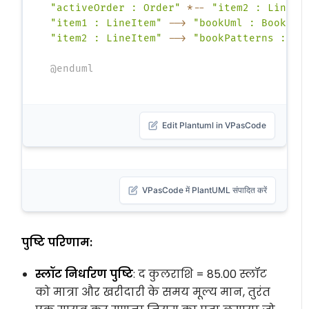
"activeOrder : Order"
*--
"item2 : LineIt
"item1 : LineItem"
-->
"bookUml : Book"
:
"item2 : LineItem"
-->
"bookPatterns : Bo
@enduml
Edit Plantuml in VPasCode
VPasCode में PlantUML संपादित करें
पुष्टि परिणाम:
स्लॉट निर्धारण पुष्टि
: द
कुलराशि = 85.00
स्लॉट
को
मात्रा
और
खरीदारी के समय मूल्य
मान, तुरंत