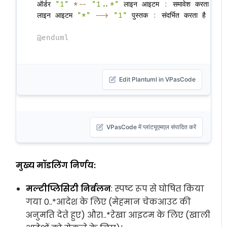
ऑर्डर 
"1"
*--
"1..*"
 लाइन आइटम 
:
 समावेश करता है >

लाइन आइटम 
"*"
-->
"1"
 पुस्तक 
:
 संदर्भित करता है >

@enduml
Edit Plantuml in VPasCode
VPasCode में प्लांटयूएमएल संपादित करें
मुख्य मॉडलिंग निर्णय:
मल्टीप्लिसिटी निर्बलन
: स्पष्ट रूप से घोषित किया
गया
0..*
आदेश के लिए (मेहमान चेकआउट की
अनुमति देते हुए) और
1..*
रेखा आइटम के लिए (खाली