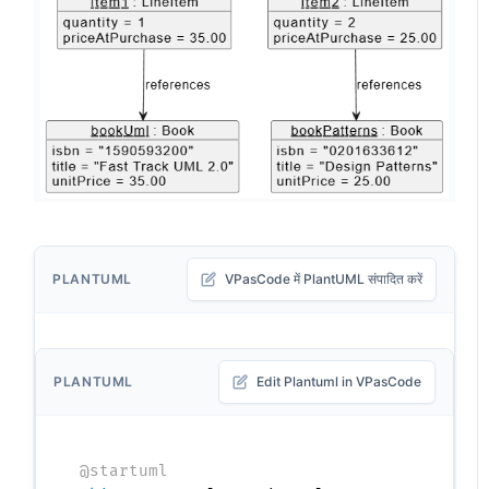
PLANTUML
VPasCode में PlantUML संपादित करें
PLANTUML
Edit Plantuml in VPasCode
@startuml