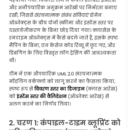
पहचाना गया: विकास टीम ने केवल डेटाबेस ईआरडी
और अनौपचारिक अनुक्रम आरेखों पर निर्भरता बनाए
रखी, जिससे
संरचनात्मक संबंध संविदाएं
डोमेन
ऑब्जेक्ट्स के बीच दोनों स्कीमा और इंस्टेंस स्तर पर
दस्तावेजीकरण के बिना छोड़ दिया गया। क्लासेस के
रनटाइम ऑब्जेक्ट्स में कैसे बदले जाते हैं, इसके स्पष्ट
मैपिंग के बिना, एज केसेज कोड रिव्यू में छूट गए, और
डिबगिंग के लिए विस्तृत लॉग ट्रेसिंग की आवश्यकता
थी।
टीम ने एक औपचारिक UML 2.0 संरचनात्मक
मॉडलिंग वर्कफ्लो को लागू करने का फैसला किया,
स्पष्ट रूप से
विवरण स्तर का डिजाइन
(क्लास आरेख)
को
इंस्टेंस स्तर की वैलिडेशन
(ऑब्जेक्ट आरेख) से
अलग करने का निर्णय लिया।
2. चरण 1: कंपाइल-टाइम ब्लूप्रिंट को