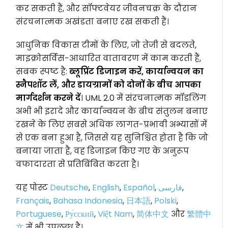
कर सकती हैं, और सॉफ्टवेयर जीवनचक्र के दौरान
संरचनात्मक अखंडता बनाए रख सकती हैं।
आधुनिक विकास टीमों के लिए, जो तेजी से बदलते,
माइक्रोसर्विस-आधारित वातावरण में काम करती हैं,
सबक स्पष्ट है:
ब्लूप्रिंट डिजाइन करें, कार्यान्वयन का
स्नैपशॉट लें, और डायग्रामों को दोनों के बीच आपका
मार्गदर्शन करने दें
। UML 2.0 में संरचनात्मक मॉडलिंग
अभी भी इरादे और कार्यान्वयन के बीच संतुलन बनाए
रखने के लिए सबसे अधिक लागत-प्रभावी अभ्यासों में
से एक बना हुआ है, जिससे यह सुनिश्चित होता है कि जो
बनाया जाता है, वह डिजाइन किए गए के अनुरूप
वफादारता से प्रतिबिंबित करता है।
यह पोस्ट
Deutsche
,
English
,
Español
,
فارسی
,
Français
,
Bahasa Indonesia
,
日本語
,
Polski
,
Portuguese
,
Ру́сский
,
Việt Nam
,
简体中文
और
繁體中
文
में भी उपलब्ध है।