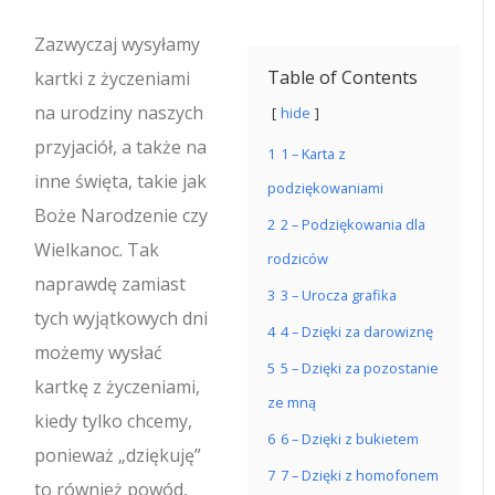
Zazwyczaj wysyłamy
Table of Contents
kartki z życzeniami
na urodziny naszych
hide
przyjaciół, a także na
1
1 – Karta z
inne święta, takie jak
podziękowaniami
Boże Narodzenie czy
2
2 – Podziękowania dla
Wielkanoc.
Tak
rodziców
naprawdę zamiast
3
3 – Urocza grafika
tych wyjątkowych dni
4
4 – Dzięki za darowiznę
możemy wysłać
5
5 – Dzięki za pozostanie
kartkę z życzeniami,
ze mną
kiedy tylko chcemy,
6
6 – Dzięki z bukietem
ponieważ „dziękuję”
7
7 – Dzięki z homofonem
to również powód,