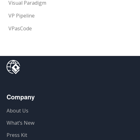
Visual Paradigm
VP Pipeline
VPasCode
Company
About Us
What’s New
Press Kit