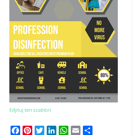
Edytuj ten szablon
Facebook
Pinterest
Twitter
LinkedIn
WhatsApp
Email
Share