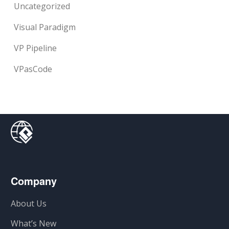
Uncategorized
Visual Paradigm
VP Pipeline
VPasCode
Company
About Us
What’s New