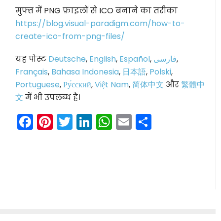
मुफ्त में PNG फ़ाइलों से ICO बनाने का तरीका
https://blog.visual-paradigm.com/how-to-
create-ico-from-png-files/
यह पोस्ट
Deutsche
,
English
,
Español
,
فارسی
,
Français
,
Bahasa Indonesia
,
日本語
,
Polski
,
Portuguese
,
Ру́сский
,
Việt Nam
,
简体中文
और
繁體中
文
में भी उपलब्ध है।
Facebook
Pinterest
Twitter
LinkedIn
WhatsApp
Email
Share