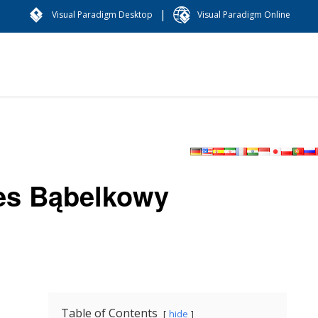
|
Visual Paradigm Desktop
Visual Paradigm Online
es Bąbelkowy
Table of Contents
hide