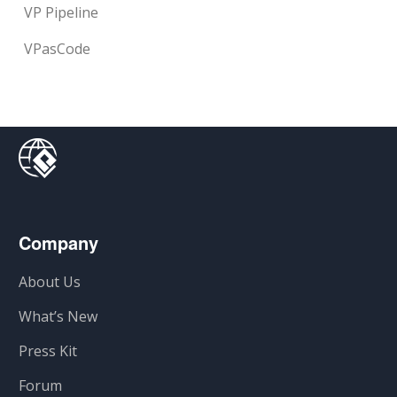
VP Pipeline
VPasCode
Company
About Us
What’s New
Press Kit
Forum