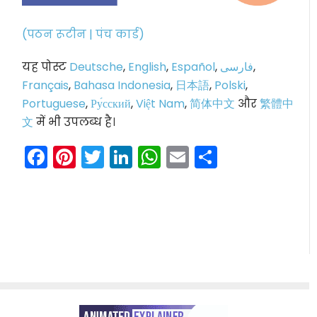
(पठन रूटीन | पंच कार्ड)
यह पोस्ट
Deutsche
,
English
,
Español
,
فارسی
,
Français
,
Bahasa Indonesia
,
日本語
,
Polski
,
Portuguese
,
Ру́сский
,
Việt Nam
,
简体中文
और
繁體中
文
में भी उपलब्ध है।
Facebook
Pinterest
Twitter
LinkedIn
WhatsApp
Email
Share