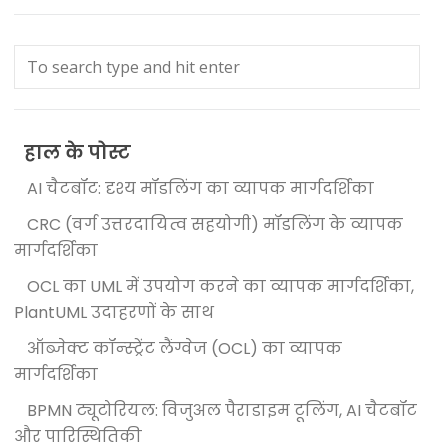
हाल के पोस्ट
AI चैटबॉट: दृश्य मॉडलिंग का व्यापक मार्गदर्शिका
CRC (वर्ग उत्तरदायित्व सहयोगी) मॉडलिंग के व्यापक
मार्गदर्शिका
OCL का UML में उपयोग करने का व्यापक मार्गदर्शिका,
PlantUML उदाहरणों के साथ
ऑब्जेक्ट कॉन्स्ट्रेंट लैंग्वेज (OCL) का व्यापक
मार्गदर्शिका
BPMN ट्यूटोरियल: विजुअल पैराडाइम टूलिंग, AI चैटबॉट
और पारिस्थितिकी