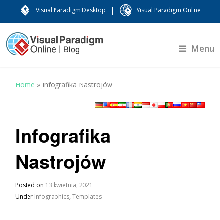
|
Visual Paradigm Desktop
Visual Paradigm Online
Menu
Home
»
Infografika Nastrojów
Infografika
Nastrojów
Posted on
13 kwietnia, 2021
Under
Infographics
,
Templates