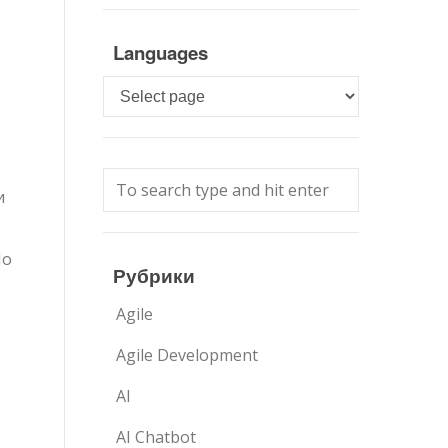
Languages
Languages
и
По
Рубрики
Agile
Agile Development
AI
AI Chatbot