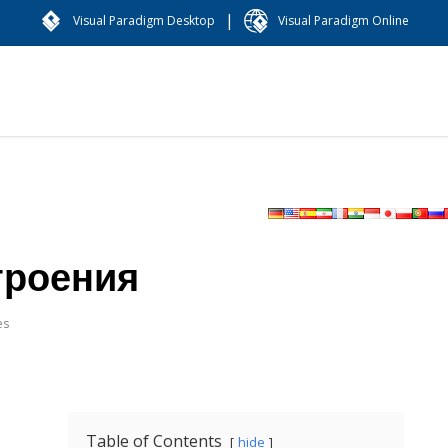
|
Visual Paradigm Desktop
Visual Paradigm Online
троения
es
Table of Contents
hide