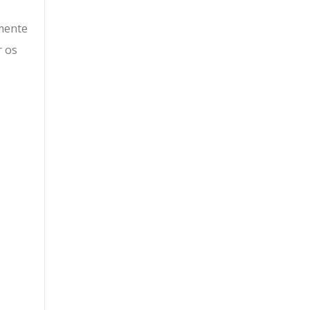
amente
r os