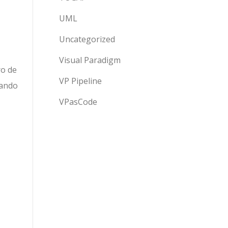
UML
Uncategorized
Visual Paradigm
ro de
VP Pipeline
tando
VPasCode