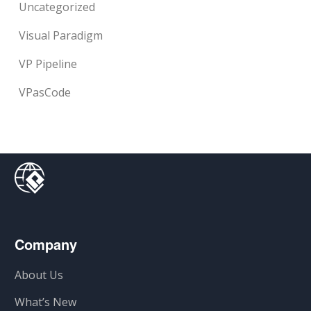
Uncategorized
Visual Paradigm
VP Pipeline
VPasCode
Company
About Us
What’s New